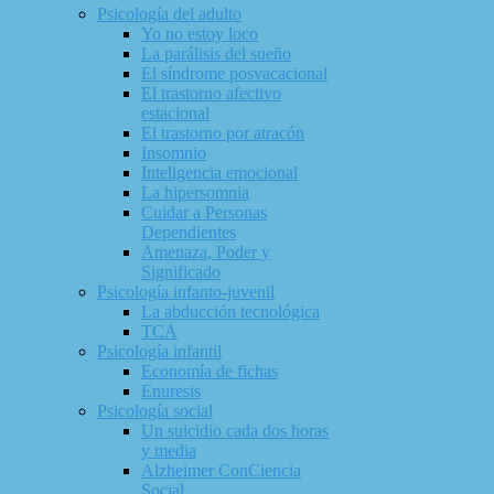
Psicología del adulto
Yo no estoy loco
La parálisis del sueño
El síndrome posvacacional
El trastorno afectivo
estacional
El trastorno por atracón
Insomnio
Inteligencia emocional
La hipersomnia
Cuidar a Personas
Dependientes
Amenaza, Poder y
Significado
Psicología infanto-juvenil
La abducción tecnológica
TCA
Psicología infantil
Economía de fichas
Enuresis
Psicología social
Un suicidio cada dos horas
y media
Alzheimer ConCiencia
Social