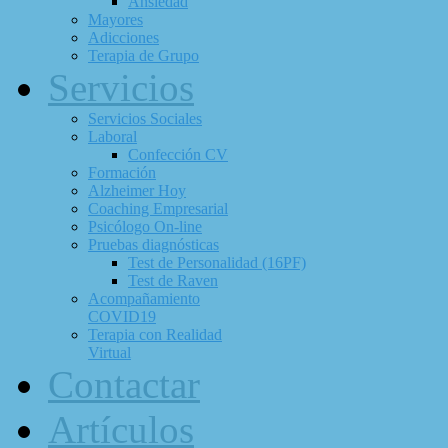
Ansiedad
Mayores
Adicciones
Terapia de Grupo
Servicios
Servicios Sociales
Laboral
Confección CV
Formación
Alzheimer Hoy
Coaching Empresarial
Psicólogo On-line
Pruebas diagnósticas
Test de Personalidad (16PF)
Test de Raven
Acompañamiento
COVID19
Terapia con Realidad
Virtual
Contactar
Artículos