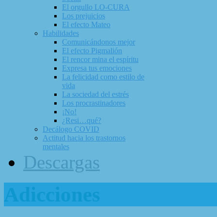
El orgullo LO-CURA
Los prejuicios
El efecto Mateo
Habilidades
Comunicándonos mejor
El efecto Pigmalión
El rencor mina el espíritu
Expresa tus emociones
La felicidad como estilo de
vida
La sociedad del estrés
Los procrastinadores
¡No!
¿Resi…qué?
Decálogo COVID
Actitud hacia los trastornos
mentales
Descargas
Adicciones