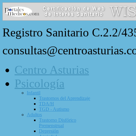
Registro Sanitario C.2.2/43
consultas@centroasturias.
Centro Asturias
Psicología
Infantil
Trastornos del Aprendizaje
TDA/H
TGD - Autismo
Adultos
Trastorno Disfórico
Premenstrual
Depresión