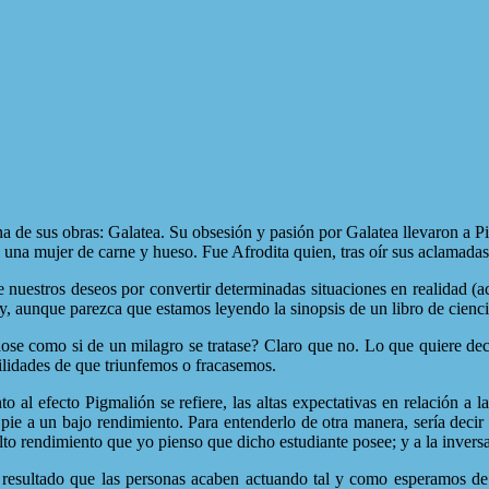
 de sus obras: Galatea. Su obsesión y pasión por Galatea llevaron a Pi
 una mujer de carne y hueso. Fue Afrodita quien, tras oír sus aclamadas
ue nuestros deseos por convertir determinadas situaciones en realidad
 aunque parezca que estamos leyendo la sinopsis de un libro de ciencia 
se como si de un milagro se tratase? Claro que no. Lo que quiere deci
bilidades de que triunfemos o fracasemos.
o al efecto Pigmalión se refiere, las altas expectativas en relación a
pie a un bajo rendimiento. Para entenderlo de otra manera, sería decir
alto rendimiento que yo pienso que dicho estudiante posee; y a la invers
 resultado que las personas acaben actuando tal y como esperamos de 