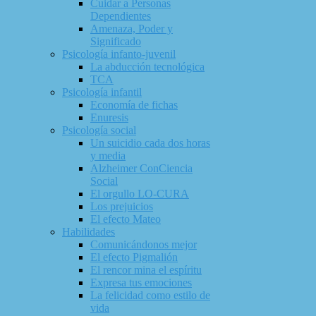
Cuidar a Personas
Dependientes
Amenaza, Poder y
Significado
Psicología infanto-juvenil
La abducción tecnológica
TCA
Psicología infantil
Economía de fichas
Enuresis
Psicología social
Un suicidio cada dos horas
y media
Alzheimer ConCiencia
Social
El orgullo LO-CURA
Los prejuicios
El efecto Mateo
Habilidades
Comunicándonos mejor
El efecto Pigmalión
El rencor mina el espíritu
Expresa tus emociones
La felicidad como estilo de
vida