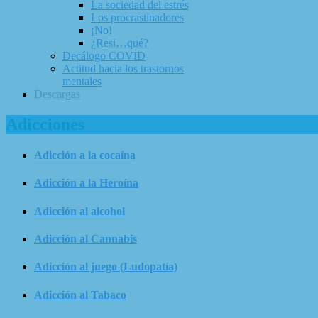
La sociedad del estrés
Los procrastinadores
¡No!
¿Resi…qué?
Decálogo COVID
Actitud hacia los trastornos
mentales
Descargas
Adicciones
Adicción a la cocaína
Adicción a la Heroína
Adicción al alcohol
Adicción al Cannabis
Adicción al juego (Ludopatía)
Adicción al Tabaco