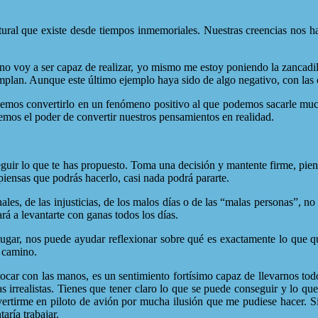
ural que existe desde tiempos inmemoriales. Nuestras creencias nos hac
o voy a ser capaz de realizar, yo mismo me estoy poniendo la zancadill
mplan. Aunque este último ejemplo haya sido de algo negativo, con las 
emos convertirlo en un fenómeno positivo al que podemos sacarle muchí
 demos el poder de convertir nuestros pensamientos en realidad.
 lo que te has propuesto. Toma una decisión y mantente firme, piensa 
piensas que podrás hacerlo, casi nada podrá pararte.
de las injusticias, de los malos días o de las “malas personas”, no p
á a levantarte con ganas todos los días.
s puede ayudar reflexionar sobre qué es exactamente lo que quer
l camino.
r con las manos, es un sentimiento fortísimo capaz de llevarnos todo 
rrealistas. Tienes que tener claro lo que se puede conseguir y lo qu
ertirme en piloto de avión por mucha ilusión que me pudiese hacer. Si
ría trabajar.