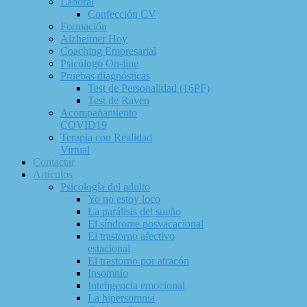
Laboral
Confección CV
Formación
Alzheimer Hoy
Coaching Empresarial
Psicólogo On-line
Pruebas diagnósticas
Test de Personalidad (16PF)
Test de Raven
Acompañamiento
COVID19
Terapia con Realidad
Virtual
Contactar
Artículos
Psicología del adulto
Yo no estoy loco
La parálisis del sueño
El síndrome posvacacional
El trastorno afectivo
estacional
El trastorno por atracón
Insomnio
Inteligencia emocional
La hipersomnia