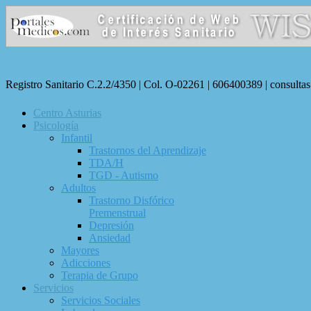
Registro Sanitario C.2.2/4350 | Col. O-02261 | 606400389 | consulta
Centro Asturias
Psicología
Infantil
Trastornos del Aprendizaje
TDA/H
TGD - Autismo
Adultos
Trastorno Disfórico
Premenstrual
Depresión
Ansiedad
Mayores
Adicciones
Terapia de Grupo
Servicios
Servicios Sociales