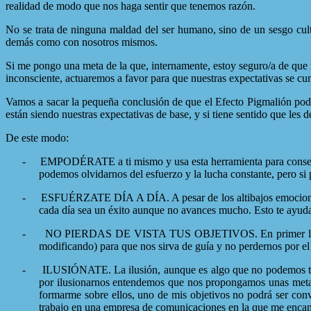
realidad de modo que nos haga sentir que tenemos razón.
No se trata de ninguna maldad del ser humano, sino de un sesgo cult
demás como con nosotros mismos.
Si me pongo una meta de la que, internamente, estoy seguro/a de que n
inconsciente, actuaremos a favor para que nuestras expectativas se cu
Vamos a sacar la pequeña conclusión de que el Efecto Pigmalión pod
están siendo nuestras expectativas de base, y si tiene sentido que les
De este modo:
-
EMPODÉRATE a ti mismo y usa esta herramienta para conseguir
podemos olvidarnos del esfuerzo y la lucha constante, pero si 
-
ESFUÉRZATE DÍA A DÍA. A pesar de los altibajos emocionales, 
cada día sea un éxito aunque no avances mucho. Esto te ayudar
-
NO PIERDAS DE VISTA TUS OBJETIVOS. En primer lugar, no
modificando) para que nos sirva de guía y no perdernos por e
-
ILUSIÓNATE. La ilusión, aunque es algo que no podemos toca
por ilusionarnos entendemos que nos propongamos unas metas i
formarme sobre ellos, uno de mis objetivos no podrá ser conv
trabajo en una empresa de comunicaciones en la que me encanta