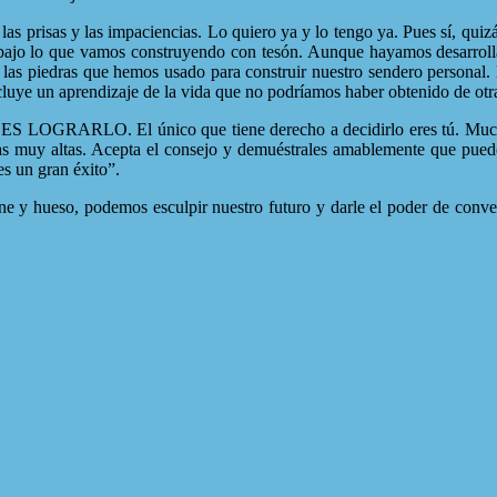
as y las impaciencias. Lo quiero ya y lo tengo ya. Pues sí, quizá a
 abajo lo que vamos construyendo con tesón. Aunque hayamos desarrol
o las piedras que hemos usado para construir nuestro sendero personal.
ncluye un aprendizaje de la vida que no podríamos haber obtenido de ot
. El único que tiene derecho a decidirlo eres tú. Muchas vece
 muy altas. Acepta el consejo y demuéstrales amablemente que puedes 
es un gran éxito”.
e y hueso, podemos esculpir nuestro futuro y darle el poder de conver