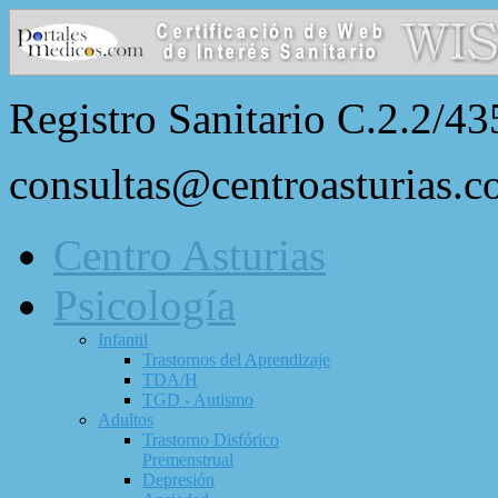
Registro Sanitario C.2.2/43
consultas@centroasturias.
Centro Asturias
Psicología
Infantil
Trastornos del Aprendizaje
TDA/H
TGD - Autismo
Adultos
Trastorno Disfórico
Premenstrual
Depresión