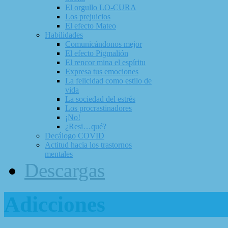
El orgullo LO-CURA
Los prejuicios
El efecto Mateo
Habilidades
Comunicándonos mejor
El efecto Pigmalión
El rencor mina el espíritu
Expresa tus emociones
La felicidad como estilo de
vida
La sociedad del estrés
Los procrastinadores
¡No!
¿Resi…qué?
Decálogo COVID
Actitud hacia los trastornos
mentales
Descargas
Adicciones