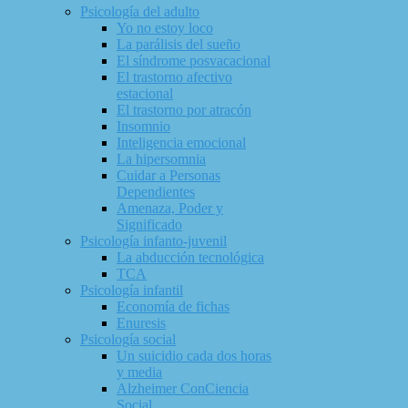
Psicología del adulto
Yo no estoy loco
La parálisis del sueño
El síndrome posvacacional
El trastorno afectivo
estacional
El trastorno por atracón
Insomnio
Inteligencia emocional
La hipersomnia
Cuidar a Personas
Dependientes
Amenaza, Poder y
Significado
Psicología infanto-juvenil
La abducción tecnológica
TCA
Psicología infantil
Economía de fichas
Enuresis
Psicología social
Un suicidio cada dos horas
y media
Alzheimer ConCiencia
Social