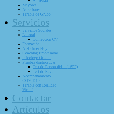
Ansiedad
Mayores
Adicciones
Terapia de Grupo
Servicios
Servicios Sociales
Laboral
Confección CV
Formación
Alzheimer Hoy
Coaching Empresarial
Psicólogo On-line
Pruebas diagnósticas
Test de Personalidad (16PF)
Test de Raven
Acompañamiento
COVID19
Terapia con Realidad
Virtual
Contactar
Artículos