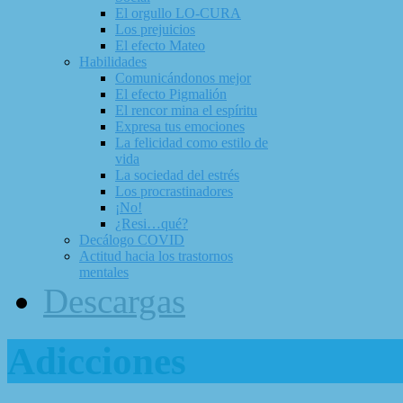
El orgullo LO-CURA
Los prejuicios
El efecto Mateo
Habilidades
Comunicándonos mejor
El efecto Pigmalión
El rencor mina el espíritu
Expresa tus emociones
La felicidad como estilo de
vida
La sociedad del estrés
Los procrastinadores
¡No!
¿Resi…qué?
Decálogo COVID
Actitud hacia los trastornos
mentales
Descargas
Adicciones