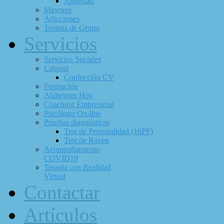
Ansiedad
Mayores
Adicciones
Terapia de Grupo
Servicios
Servicios Sociales
Laboral
Confección CV
Formación
Alzheimer Hoy
Coaching Empresarial
Psicólogo On-line
Pruebas diagnósticas
Test de Personalidad (16PF)
Test de Raven
Acompañamiento
COVID19
Terapia con Realidad
Virtual
Contactar
Artículos