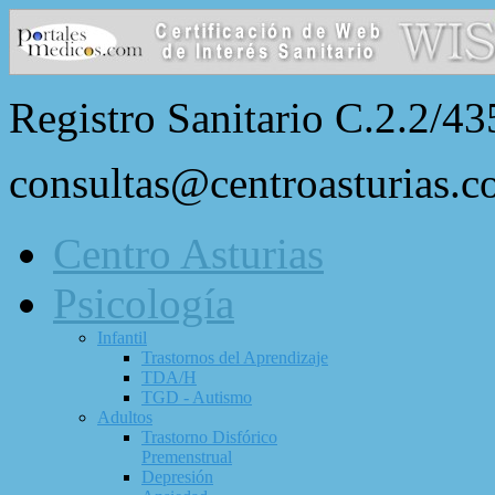
Registro Sanitario C.2.2/43
consultas@centroasturias.
Centro Asturias
Psicología
Infantil
Trastornos del Aprendizaje
TDA/H
TGD - Autismo
Adultos
Trastorno Disfórico
Premenstrual
Depresión