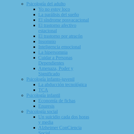
Psicología del adulto
Yo no estoy loco
La parálisis del sueño
El síndrome posvacacional
El trastorno afectivo
estacional
El trastorno por atracón
Insomnio
Inteligencia emocional
La hipersomnia
Cuidar a Personas
Dependientes
Amenaza, Poder y
Significado
Psicología infanto-juvenil
La abducción tecnológica
TCA
Psicología infantil
Economía de fichas
Enuresis
Psicología social
Un suicidio cada dos horas
y media
Alzheimer ConCiencia
Social