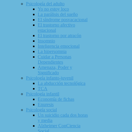
Psicología del adulto
Yo no estoy loco
La parálisis del sueño
El síndrome posvacacional
El trastorno afectivo
estacional
El trastorno por atracón
Insomnio
Inteligencia emocional
La hipersomnia
Cuidar a Personas
Dependientes
Amenaza, Poder y
Significado
Psicología infanto-juvenil
La abducción tecnológica
TCA
Psicología infantil
Economía de fichas
Enuresis
Psicología social
Un suicidio cada dos horas
y media
Alzheimer ConCiencia
Social