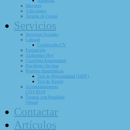
Ansiedad
Mayores
Adicciones
Terapia de Grupo
Servicios
Servicios Sociales
Laboral
Confección CV
Formación
Alzheimer Hoy
Coaching Empresarial
Psicólogo On-line
Pruebas diagnósticas
Test de Personalidad (16PF)
Test de Raven
Acompañamiento
COVID19
Terapia con Realidad
Virtual
Contactar
Artículos