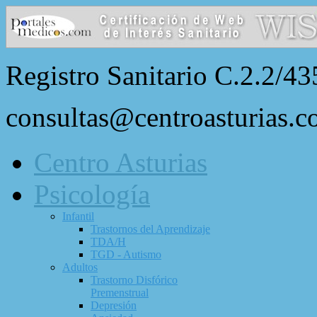
Registro Sanitario C.2.2/43
consultas@centroasturias.
Centro Asturias
Psicología
Infantil
Trastornos del Aprendizaje
TDA/H
TGD - Autismo
Adultos
Trastorno Disfórico
Premenstrual
Depresión