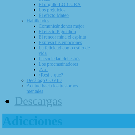
El orgullo LO-CURA
Los prejuicios
El efecto Mateo
Habilidades
Comunicándonos mejor
El efecto Pigmalión
El rencor mina el espíritu
Expresa tus emociones
La felicidad como estilo de
vida
La sociedad del estrés
Los procrastinadores
¡No!
¿Resi…qué?
Decálogo COVID
Actitud hacia los trastornos
mentales
Descargas
Adicciones