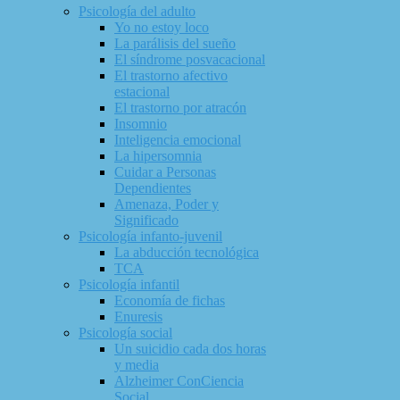
Psicología del adulto
Yo no estoy loco
La parálisis del sueño
El síndrome posvacacional
El trastorno afectivo
estacional
El trastorno por atracón
Insomnio
Inteligencia emocional
La hipersomnia
Cuidar a Personas
Dependientes
Amenaza, Poder y
Significado
Psicología infanto-juvenil
La abducción tecnológica
TCA
Psicología infantil
Economía de fichas
Enuresis
Psicología social
Un suicidio cada dos horas
y media
Alzheimer ConCiencia
Social