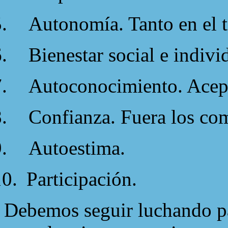
.
Autonomía. Tanto en el t
.
Bienestar social e indivi
.
Autoconocimiento. Acepta
.
Confianza. Fuera los co
.
Autoestima.
10.
Participación.
Debemos seguir luchando pa