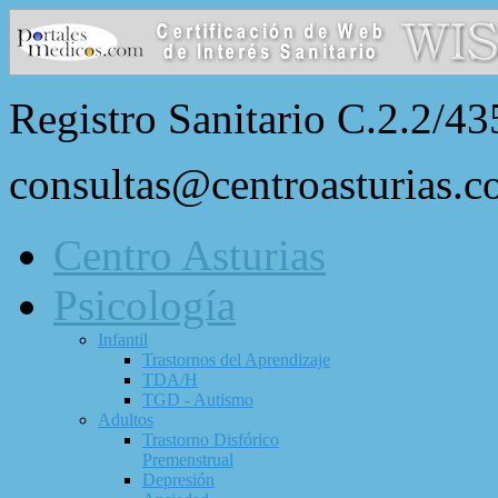
Registro Sanitario C.2.2/43
consultas@centroasturias.
Centro Asturias
Psicología
Infantil
Trastornos del Aprendizaje
TDA/H
TGD - Autismo
Adultos
Trastorno Disfórico
Premenstrual
Depresión