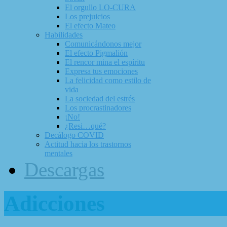
El orgullo LO-CURA
Los prejuicios
El efecto Mateo
Habilidades
Comunicándonos mejor
El efecto Pigmalión
El rencor mina el espíritu
Expresa tus emociones
La felicidad como estilo de
vida
La sociedad del estrés
Los procrastinadores
¡No!
¿Resi…qué?
Decálogo COVID
Actitud hacia los trastornos
mentales
Descargas
Adicciones