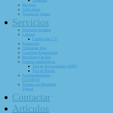
Ansiedad
Mayores
Adicciones
Terapia de Grupo
Servicios
Servicios Sociales
Laboral
Confección CV
Formación
Alzheimer Hoy
Coaching Empresarial
Psicólogo On-line
Pruebas diagnósticas
Test de Personalidad (16PF)
Test de Raven
Acompañamiento
COVID19
Terapia con Realidad
Virtual
Contactar
Artículos