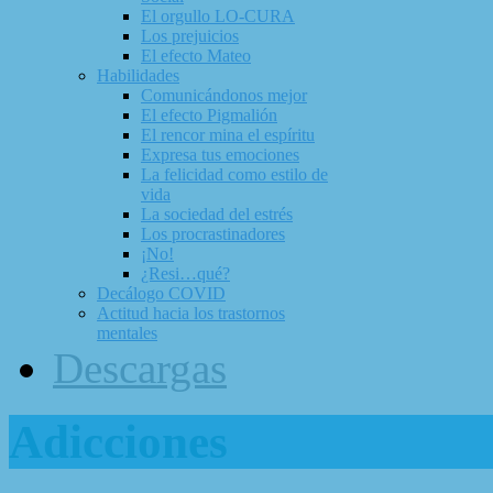
El orgullo LO-CURA
Los prejuicios
El efecto Mateo
Habilidades
Comunicándonos mejor
El efecto Pigmalión
El rencor mina el espíritu
Expresa tus emociones
La felicidad como estilo de
vida
La sociedad del estrés
Los procrastinadores
¡No!
¿Resi…qué?
Decálogo COVID
Actitud hacia los trastornos
mentales
Descargas
Adicciones