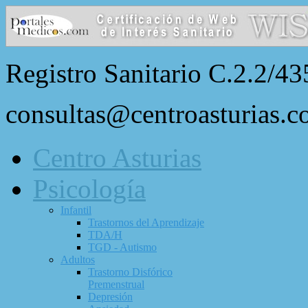
Registro Sanitario C.2.2/43
consultas@centroasturias.
Centro Asturias
Psicología
Infantil
Trastornos del Aprendizaje
TDA/H
TGD - Autismo
Adultos
Trastorno Disfórico
Premenstrual
Depresión