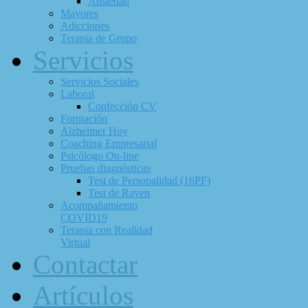
Ansiedad
Mayores
Adicciones
Terapia de Grupo
Servicios
Servicios Sociales
Laboral
Confección CV
Formación
Alzheimer Hoy
Coaching Empresarial
Psicólogo On-line
Pruebas diagnósticas
Test de Personalidad (16PF)
Test de Raven
Acompañamiento
COVID19
Terapia con Realidad
Virtual
Contactar
Artículos