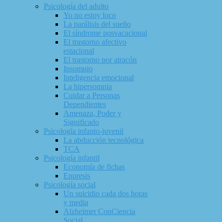
Psicología del adulto
Yo no estoy loco
La parálisis del sueño
El síndrome posvacacional
El trastorno afectivo
estacional
El trastorno por atracón
Insomnio
Inteligencia emocional
La hipersomnia
Cuidar a Personas
Dependientes
Amenaza, Poder y
Significado
Psicología infanto-juvenil
La abducción tecnológica
TCA
Psicología infantil
Economía de fichas
Enuresis
Psicología social
Un suicidio cada dos horas
y media
Alzheimer ConCiencia
Social