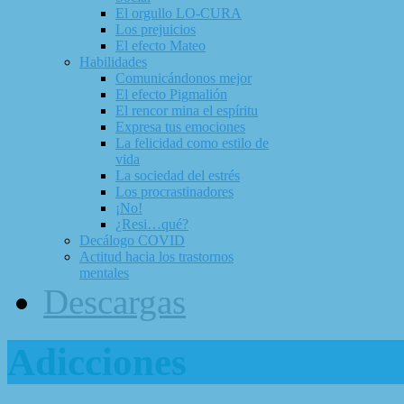
El orgullo LO-CURA
Los prejuicios
El efecto Mateo
Habilidades
Comunicándonos mejor
El efecto Pigmalión
El rencor mina el espíritu
Expresa tus emociones
La felicidad como estilo de
vida
La sociedad del estrés
Los procrastinadores
¡No!
¿Resi…qué?
Decálogo COVID
Actitud hacia los trastornos
mentales
Descargas
Adicciones