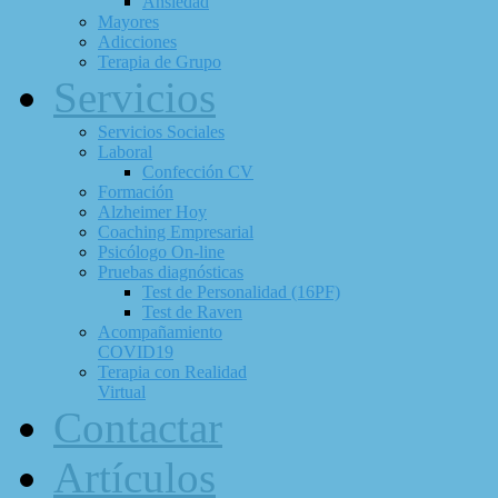
Ansiedad
Mayores
Adicciones
Terapia de Grupo
Servicios
Servicios Sociales
Laboral
Confección CV
Formación
Alzheimer Hoy
Coaching Empresarial
Psicólogo On-line
Pruebas diagnósticas
Test de Personalidad (16PF)
Test de Raven
Acompañamiento
COVID19
Terapia con Realidad
Virtual
Contactar
Artículos