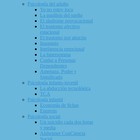
Psicología del adulto
Yo no estoy loco
La parálisis del sueño
El síndrome posvacacional
El trastorno afectivo
estacional
El trastorno por atracón
Insomnio
Inteligencia emocional
La hipersomnia
Cuidar a Personas
Dependientes
Amenaza, Poder y
Significado
Psicología infanto-juvenil
La abducción tecnológica
TCA
Psicología infantil
Economía de fichas
Enuresis
Psicología social
Un suicidio cada dos horas
y media
Alzheimer ConCiencia
Social