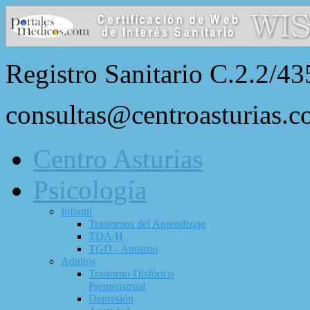
Registro Sanitario C.2.2/43
consultas@centroasturias.
Centro Asturias
Psicología
Infantil
Trastornos del Aprendizaje
TDA/H
TGD - Autismo
Adultos
Trastorno Disfórico
Premenstrual
Depresión