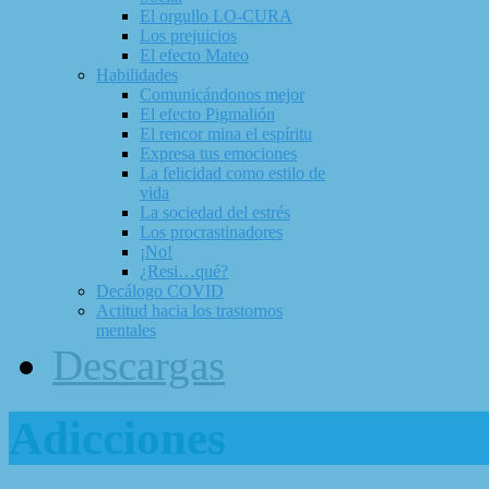
El orgullo LO-CURA
Los prejuicios
El efecto Mateo
Habilidades
Comunicándonos mejor
El efecto Pigmalión
El rencor mina el espíritu
Expresa tus emociones
La felicidad como estilo de
vida
La sociedad del estrés
Los procrastinadores
¡No!
¿Resi…qué?
Decálogo COVID
Actitud hacia los trastornos
mentales
Descargas
Adicciones