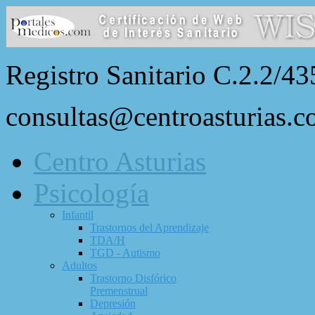
Registro Sanitario C.2.2/43
consultas@centroasturias.
Centro Asturias
Psicología
Infantil
Trastornos del Aprendizaje
TDA/H
TGD - Autismo
Adultos
Trastorno Disfórico
Premenstrual
Depresión