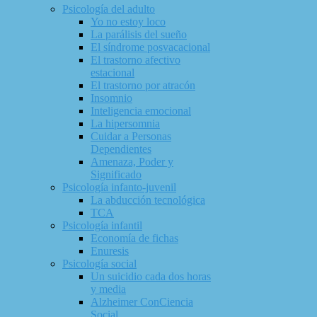
Psicología del adulto
Yo no estoy loco
La parálisis del sueño
El síndrome posvacacional
El trastorno afectivo
estacional
El trastorno por atracón
Insomnio
Inteligencia emocional
La hipersomnia
Cuidar a Personas
Dependientes
Amenaza, Poder y
Significado
Psicología infanto-juvenil
La abducción tecnológica
TCA
Psicología infantil
Economía de fichas
Enuresis
Psicología social
Un suicidio cada dos horas
y media
Alzheimer ConCiencia
Social