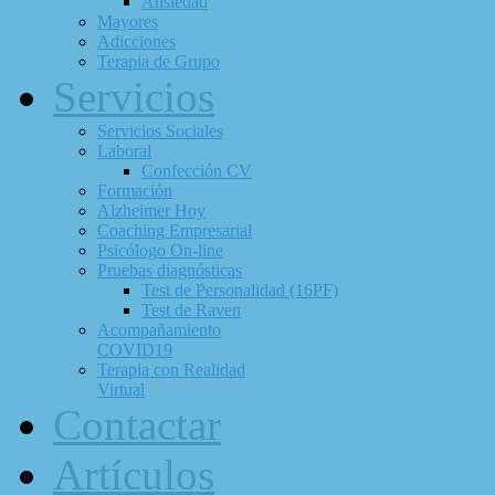
Ansiedad
Mayores
Adicciones
Terapia de Grupo
Servicios
Servicios Sociales
Laboral
Confección CV
Formación
Alzheimer Hoy
Coaching Empresarial
Psicólogo On-line
Pruebas diagnósticas
Test de Personalidad (16PF)
Test de Raven
Acompañamiento
COVID19
Terapia con Realidad
Virtual
Contactar
Artículos