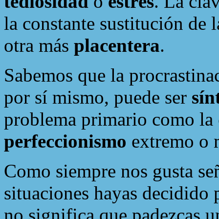
tediosidad
o
estrés
. La cla
la constante sustitución de 
otra más
placentera
.
Sabemos que la procrastinac
por sí mismo, puede ser
sí
problema primario como la
perfeccionismo
extremo o 
Como siempre nos gusta señ
situaciones hayas decidido 
no significa que padezcas u