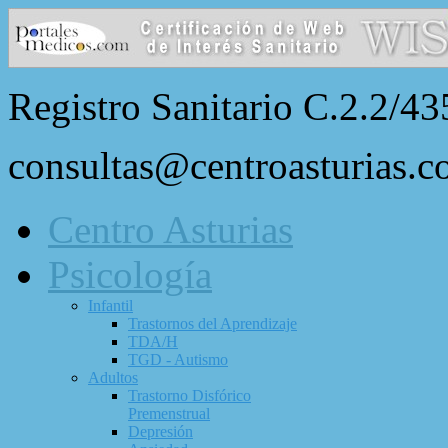
Registro Sanitario C.2.2/43
consultas@centroasturias.
Centro Asturias
Psicología
Infantil
Trastornos del Aprendizaje
TDA/H
TGD - Autismo
Adultos
Trastorno Disfórico
Premenstrual
Depresión