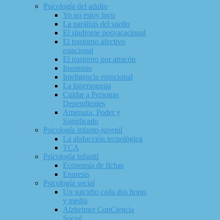
Psicología del adulto
Yo no estoy loco
La parálisis del sueño
El síndrome posvacacional
El trastorno afectivo
estacional
El trastorno por atracón
Insomnio
Inteligencia emocional
La hipersomnia
Cuidar a Personas
Dependientes
Amenaza, Poder y
Significado
Psicología infanto-juvenil
La abducción tecnológica
TCA
Psicología infantil
Economía de fichas
Enuresis
Psicología social
Un suicidio cada dos horas
y media
Alzheimer ConCiencia
Social