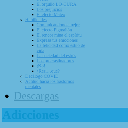
El orgullo LO-CURA
Los prejuicios
El efecto Mateo
Habilidades
Comunicándonos mejor
El efecto Pigmalión
El rencor mina el espíritu
Expresa tus emociones
La felicidad como estilo de
vida
La sociedad del estrés
Los procrastinadores
¡No!
¿Resi…qué?
Decálogo COVID
Actitud hacia los trastornos
mentales
Descargas
Adicciones