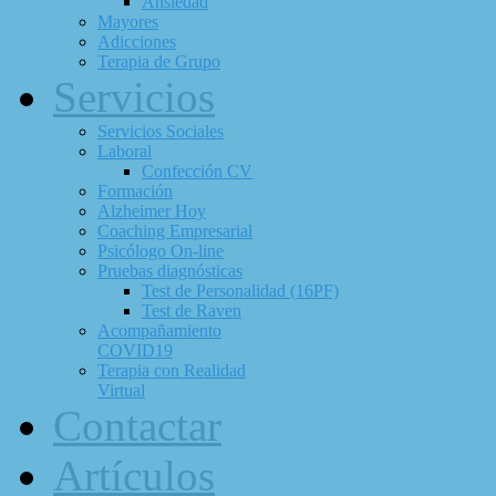
Ansiedad
Mayores
Adicciones
Terapia de Grupo
Servicios
Servicios Sociales
Laboral
Confección CV
Formación
Alzheimer Hoy
Coaching Empresarial
Psicólogo On-line
Pruebas diagnósticas
Test de Personalidad (16PF)
Test de Raven
Acompañamiento
COVID19
Terapia con Realidad
Virtual
Contactar
Artículos