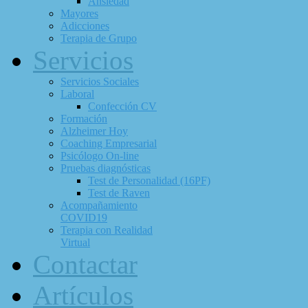
Ansiedad
Mayores
Adicciones
Terapia de Grupo
Servicios
Servicios Sociales
Laboral
Confección CV
Formación
Alzheimer Hoy
Coaching Empresarial
Psicólogo On-line
Pruebas diagnósticas
Test de Personalidad (16PF)
Test de Raven
Acompañamiento
COVID19
Terapia con Realidad
Virtual
Contactar
Artículos