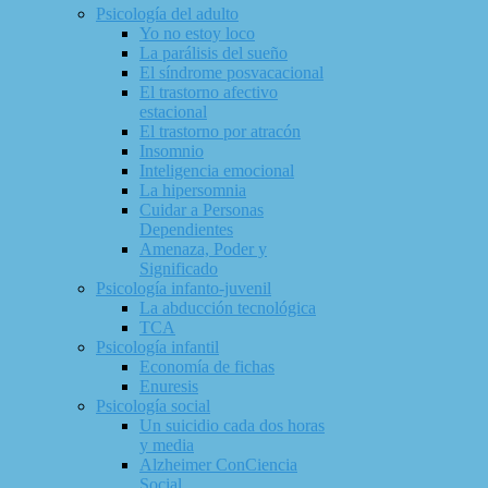
Psicología del adulto
Yo no estoy loco
La parálisis del sueño
El síndrome posvacacional
El trastorno afectivo
estacional
El trastorno por atracón
Insomnio
Inteligencia emocional
La hipersomnia
Cuidar a Personas
Dependientes
Amenaza, Poder y
Significado
Psicología infanto-juvenil
La abducción tecnológica
TCA
Psicología infantil
Economía de fichas
Enuresis
Psicología social
Un suicidio cada dos horas
y media
Alzheimer ConCiencia
Social