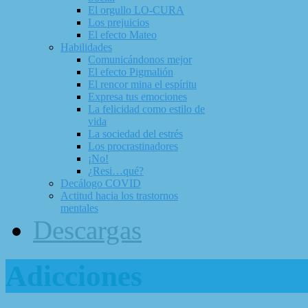
El orgullo LO-CURA
Los prejuicios
El efecto Mateo
Habilidades
Comunicándonos mejor
El efecto Pigmalión
El rencor mina el espíritu
Expresa tus emociones
La felicidad como estilo de
vida
La sociedad del estrés
Los procrastinadores
¡No!
¿Resi…qué?
Decálogo COVID
Actitud hacia los trastornos
mentales
Descargas
Adicciones