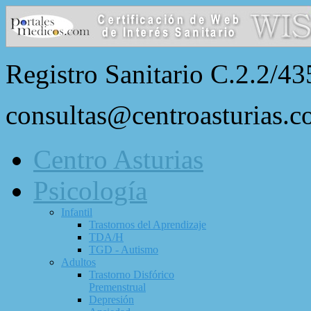
Registro Sanitario C.2.2/43
consultas@centroasturias.
Centro Asturias
Psicología
Infantil
Trastornos del Aprendizaje
TDA/H
TGD - Autismo
Adultos
Trastorno Disfórico
Premenstrual
Depresión