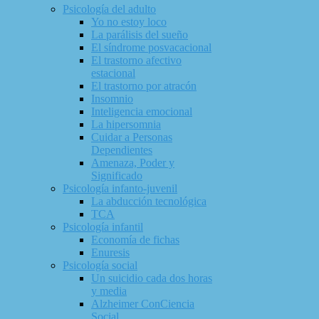
Psicología del adulto
Yo no estoy loco
La parálisis del sueño
El síndrome posvacacional
El trastorno afectivo
estacional
El trastorno por atracón
Insomnio
Inteligencia emocional
La hipersomnia
Cuidar a Personas
Dependientes
Amenaza, Poder y
Significado
Psicología infanto-juvenil
La abducción tecnológica
TCA
Psicología infantil
Economía de fichas
Enuresis
Psicología social
Un suicidio cada dos horas
y media
Alzheimer ConCiencia
Social