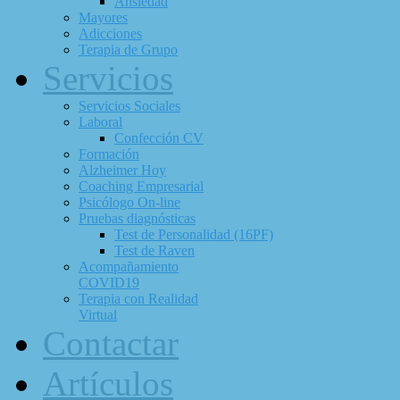
Ansiedad
Mayores
Adicciones
Terapia de Grupo
Servicios
Servicios Sociales
Laboral
Confección CV
Formación
Alzheimer Hoy
Coaching Empresarial
Psicólogo On-line
Pruebas diagnósticas
Test de Personalidad (16PF)
Test de Raven
Acompañamiento
COVID19
Terapia con Realidad
Virtual
Contactar
Artículos