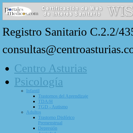
Registro Sanitario C.2.2/43
consultas@centroasturias.
Centro Asturias
Psicología
Infantil
Trastornos del Aprendizaje
TDA/H
TGD - Autismo
Adultos
Trastorno Disfórico
Premenstrual
Depresión