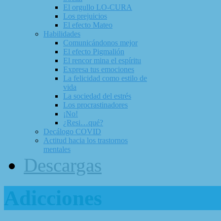
El orgullo LO-CURA
Los prejuicios
El efecto Mateo
Habilidades
Comunicándonos mejor
El efecto Pigmalión
El rencor mina el espíritu
Expresa tus emociones
La felicidad como estilo de
vida
La sociedad del estrés
Los procrastinadores
¡No!
¿Resi…qué?
Decálogo COVID
Actitud hacia los trastornos
mentales
Descargas
Adicciones