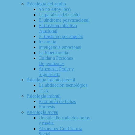
Psicología del adulto
Yo no estoy loco
La parálisis del sueño
El síndrome posvacacional
El trastorno afectivo
estacional
El trastorno por atracón
Insomnio
Inteligencia emocional
La hipersomnia
Cuidar a Personas
Dependientes
Amenaza, Poder y
Significado
Psicología infanto-juvenil
La abducción tecnológica
TCA
Psicología infantil
Economía de fichas
Enuresis
Psicología social
Un suicidio cada dos horas
y media
Alzheimer ConCiencia
Social