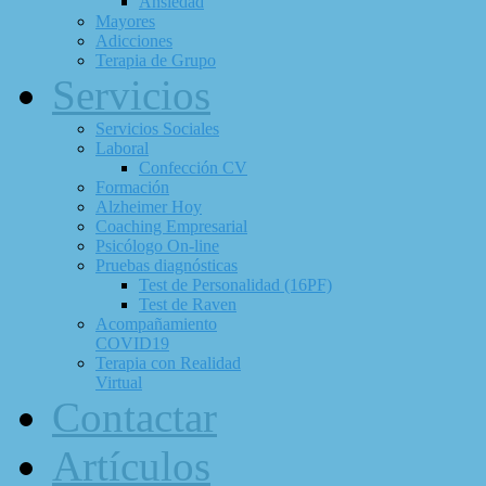
Ansiedad
Mayores
Adicciones
Terapia de Grupo
Servicios
Servicios Sociales
Laboral
Confección CV
Formación
Alzheimer Hoy
Coaching Empresarial
Psicólogo On-line
Pruebas diagnósticas
Test de Personalidad (16PF)
Test de Raven
Acompañamiento
COVID19
Terapia con Realidad
Virtual
Contactar
Artículos