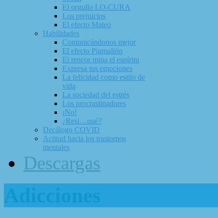
El orgullo LO-CURA
Los prejuicios
El efecto Mateo
Habilidades
Comunicándonos mejor
El efecto Pigmalión
El rencor mina el espíritu
Expresa tus emociones
La felicidad como estilo de
vida
La sociedad del estrés
Los procrastinadores
¡No!
¿Resi…qué?
Decálogo COVID
Actitud hacia los trastornos
mentales
Descargas
Adicciones