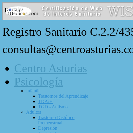
Registro Sanitario C.2.2/43
consultas@centroasturias.
Centro Asturias
Psicología
Infantil
Trastornos del Aprendizaje
TDA/H
TGD - Autismo
Adultos
Trastorno Disfórico
Premenstrual
Depresión