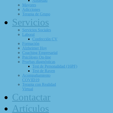
Ansiedad
Mayores
Adicciones
Terapia de Grupo
Servicios
Servicios Sociales
Laboral
Confección CV
Formación
Alzheimer Hoy
Coaching Empresarial
Psicólogo On-line
Pruebas diagnósticas
Test de Personalidad (16PF)
Test de Raven
Acompañamiento
COVID19
Terapia con Realidad
Virtual
Contactar
Artículos