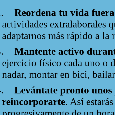
.
Reordena tu vida fuera
actividades extralaborales 
adaptarnos más rápido a la ru
.
Mantente activo durant
ejercicio físico cada uno o d
nadar, montar en bici, bailar
.
Levántate pronto unos 
reincorporarte
. Así estará
progresivamente de un horar