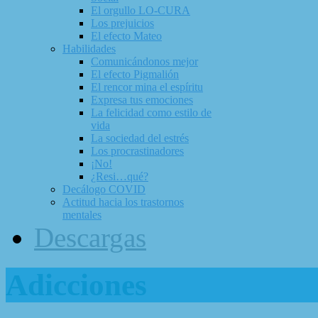
El orgullo LO-CURA
Los prejuicios
El efecto Mateo
Habilidades
Comunicándonos mejor
El efecto Pigmalión
El rencor mina el espíritu
Expresa tus emociones
La felicidad como estilo de
vida
La sociedad del estrés
Los procrastinadores
¡No!
¿Resi…qué?
Decálogo COVID
Actitud hacia los trastornos
mentales
Descargas
Adicciones