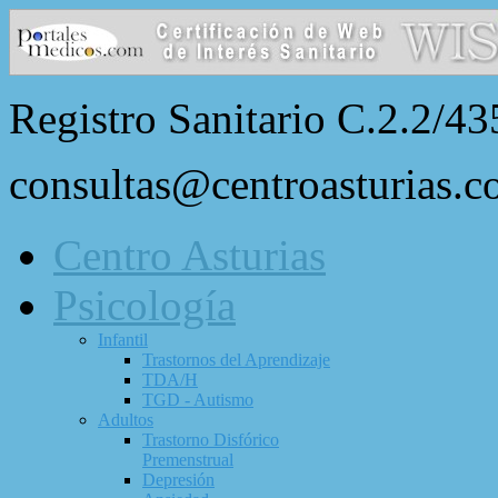
Registro Sanitario C.2.2/43
consultas@centroasturias.
Centro Asturias
Psicología
Infantil
Trastornos del Aprendizaje
TDA/H
TGD - Autismo
Adultos
Trastorno Disfórico
Premenstrual
Depresión