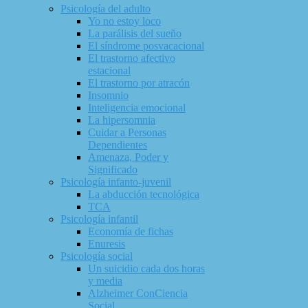
Psicología del adulto
Yo no estoy loco
La parálisis del sueño
El síndrome posvacacional
El trastorno afectivo
estacional
El trastorno por atracón
Insomnio
Inteligencia emocional
La hipersomnia
Cuidar a Personas
Dependientes
Amenaza, Poder y
Significado
Psicología infanto-juvenil
La abducción tecnológica
TCA
Psicología infantil
Economía de fichas
Enuresis
Psicología social
Un suicidio cada dos horas
y media
Alzheimer ConCiencia
Social