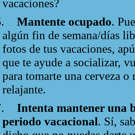
vacaciones?
.
Mantente ocupado
. Pu
algún fin de semana/días li
fotos de tus vacaciones, apú
que te ayude a socializar, 
para tomarte una cerveza o 
relajante.
.
Intenta mantener una b
periodo vacacional
. Sí, sa
dicho que no puedas darte u