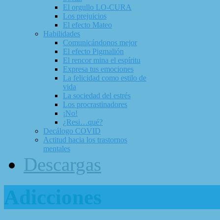
El orgullo LO-CURA
Los prejuicios
El efecto Mateo
Habilidades
Comunicándonos mejor
El efecto Pigmalión
El rencor mina el espíritu
Expresa tus emociones
La felicidad como estilo de
vida
La sociedad del estrés
Los procrastinadores
¡No!
¿Resi…qué?
Decálogo COVID
Actitud hacia los trastornos
mentales
Descargas
Adicciones