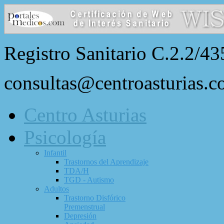
Registro Sanitario C.2.2/43
consultas@centroasturias.
Centro Asturias
Psicología
Infantil
Trastornos del Aprendizaje
TDA/H
TGD - Autismo
Adultos
Trastorno Disfórico
Premenstrual
Depresión