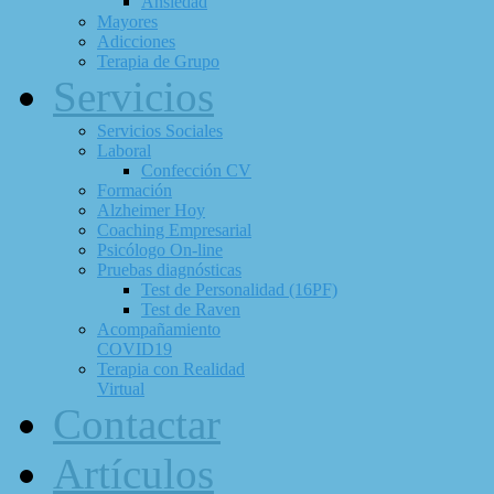
Ansiedad
Mayores
Adicciones
Terapia de Grupo
Servicios
Servicios Sociales
Laboral
Confección CV
Formación
Alzheimer Hoy
Coaching Empresarial
Psicólogo On-line
Pruebas diagnósticas
Test de Personalidad (16PF)
Test de Raven
Acompañamiento
COVID19
Terapia con Realidad
Virtual
Contactar
Artículos