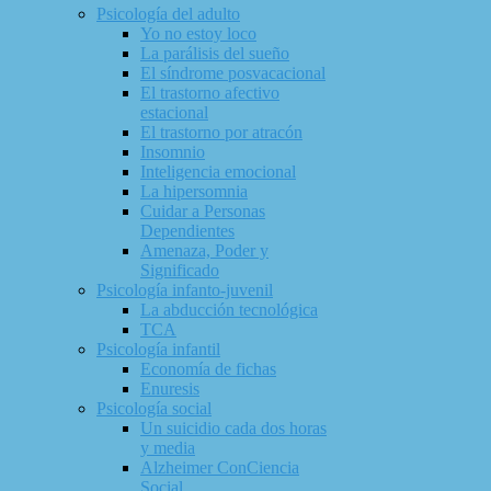
Psicología del adulto
Yo no estoy loco
La parálisis del sueño
El síndrome posvacacional
El trastorno afectivo
estacional
El trastorno por atracón
Insomnio
Inteligencia emocional
La hipersomnia
Cuidar a Personas
Dependientes
Amenaza, Poder y
Significado
Psicología infanto-juvenil
La abducción tecnológica
TCA
Psicología infantil
Economía de fichas
Enuresis
Psicología social
Un suicidio cada dos horas
y media
Alzheimer ConCiencia
Social