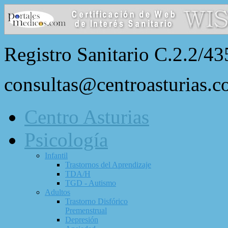
Registro Sanitario C.2.2/43
consultas@centroasturias.
Centro Asturias
Psicología
Infantil
Trastornos del Aprendizaje
TDA/H
TGD - Autismo
Adultos
Trastorno Disfórico
Premenstrual
Depresión