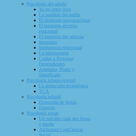
Psicología del adulto
Yo no estoy loco
La parálisis del sueño
El síndrome posvacacional
El trastorno afectivo
estacional
El trastorno por atracón
Insomnio
Inteligencia emocional
La hipersomnia
Cuidar a Personas
Dependientes
Amenaza, Poder y
Significado
Psicología infanto-juvenil
La abducción tecnológica
TCA
Psicología infantil
Economía de fichas
Enuresis
Psicología social
Un suicidio cada dos horas
y media
Alzheimer ConCiencia
Social