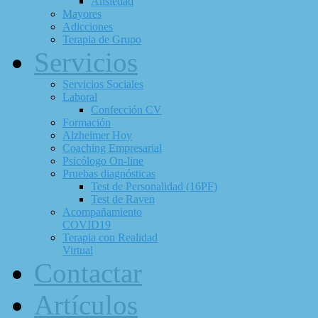
Ansiedad
Mayores
Adicciones
Terapia de Grupo
Servicios
Servicios Sociales
Laboral
Confección CV
Formación
Alzheimer Hoy
Coaching Empresarial
Psicólogo On-line
Pruebas diagnósticas
Test de Personalidad (16PF)
Test de Raven
Acompañamiento
COVID19
Terapia con Realidad
Virtual
Contactar
Artículos