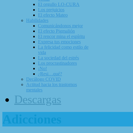
El orgullo LO-CURA
Los prejuicios
El efecto Mateo
Habilidades
Comunicándonos mejor
El efecto Pigmalión
El rencor mina el espíritu
Expresa tus emociones
La felicidad como estilo de
vida
La sociedad del estrés
Los procrastinadores
¡No!
¿Resi…qué?
Decálogo COVID
Actitud hacia los trastornos
mentales
Descargas
Adicciones