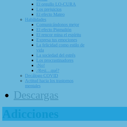
El orgullo LO-CURA
Los prejuicios
El efecto Mateo
Habilidades
Comunicándonos mejor
El efecto Pigmalión
El rencor mina el espíritu
Expresa tus emociones
La felicidad como estilo de
vida
La sociedad del estrés
Los procrastinadores
¡No!
¿Resi…qué?
Decálogo COVID
Actitud hacia los trastornos
mentales
Descargas
Adicciones