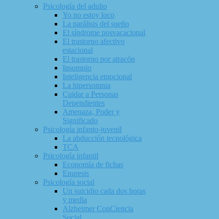
Psicología del adulto
Yo no estoy loco
La parálisis del sueño
El síndrome posvacacional
El trastorno afectivo
estacional
El trastorno por atracón
Insomnio
Inteligencia emocional
La hipersomnia
Cuidar a Personas
Dependientes
Amenaza, Poder y
Significado
Psicología infanto-juvenil
La abducción tecnológica
TCA
Psicología infantil
Economía de fichas
Enuresis
Psicología social
Un suicidio cada dos horas
y media
Alzheimer ConCiencia
Social