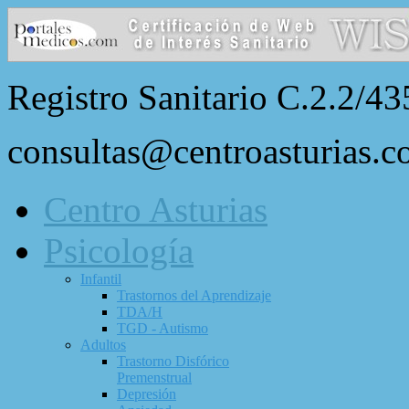
Registro Sanitario C.2.2/43
consultas@centroasturias.
Centro Asturias
Psicología
Infantil
Trastornos del Aprendizaje
TDA/H
TGD - Autismo
Adultos
Trastorno Disfórico
Premenstrual
Depresión