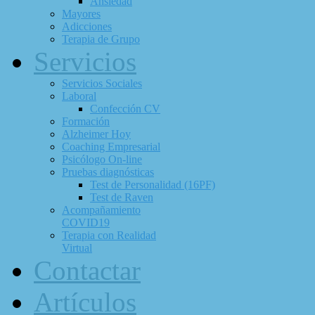
Ansiedad
Mayores
Adicciones
Terapia de Grupo
Servicios
Servicios Sociales
Laboral
Confección CV
Formación
Alzheimer Hoy
Coaching Empresarial
Psicólogo On-line
Pruebas diagnósticas
Test de Personalidad (16PF)
Test de Raven
Acompañamiento
COVID19
Terapia con Realidad
Virtual
Contactar
Artículos