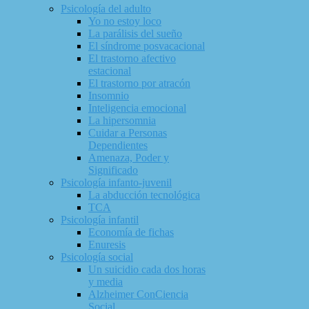
Psicología del adulto
Yo no estoy loco
La parálisis del sueño
El síndrome posvacacional
El trastorno afectivo
estacional
El trastorno por atracón
Insomnio
Inteligencia emocional
La hipersomnia
Cuidar a Personas
Dependientes
Amenaza, Poder y
Significado
Psicología infanto-juvenil
La abducción tecnológica
TCA
Psicología infantil
Economía de fichas
Enuresis
Psicología social
Un suicidio cada dos horas
y media
Alzheimer ConCiencia
Social