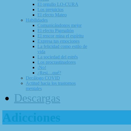
El orgullo LO-CURA
Los prejuicios
El efecto Mateo
Habilidades
Comunicándonos mejor
El efecto Pigmalión
El rencor mina el espíritu
Expresa tus emociones
La felicidad como estilo de
vida
La sociedad del estrés
Los procrastinadores
¡No!
¿Resi…qué?
Decálogo COVID
Actitud hacia los trastornos
mentales
Descargas
Adicciones