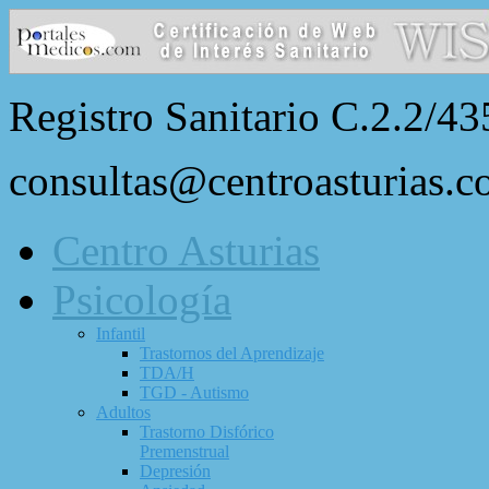
Registro Sanitario C.2.2/43
consultas@centroasturias.
Centro Asturias
Psicología
Infantil
Trastornos del Aprendizaje
TDA/H
TGD - Autismo
Adultos
Trastorno Disfórico
Premenstrual
Depresión