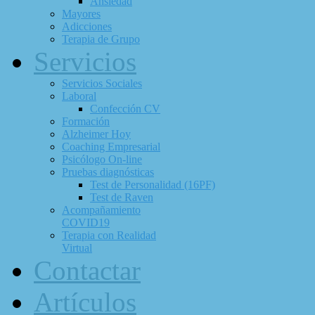
Ansiedad
Mayores
Adicciones
Terapia de Grupo
Servicios
Servicios Sociales
Laboral
Confección CV
Formación
Alzheimer Hoy
Coaching Empresarial
Psicólogo On-line
Pruebas diagnósticas
Test de Personalidad (16PF)
Test de Raven
Acompañamiento
COVID19
Terapia con Realidad
Virtual
Contactar
Artículos