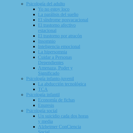
Psicología del adulto
Yo no estoy loco
La parálisis del sueño
El síndrome posvacacional
El trastorno afectivo
estacional
El trastorno por atracón
Insomnio
Inteligencia emocional
La hipersomnia
Cuidar a Personas
Dependientes
Amenaza, Poder y
Significado
Psicología infanto-juvenil
La abducción tecnológica
TCA
Psicología infantil
Economía de fichas
Enuresis
Psicología social
Un suicidio cada dos horas
y media
Alzheimer ConCiencia
Social