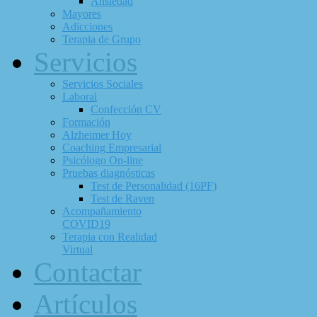
Ansiedad
Mayores
Adicciones
Terapia de Grupo
Servicios
Servicios Sociales
Laboral
Confección CV
Formación
Alzheimer Hoy
Coaching Empresarial
Psicólogo On-line
Pruebas diagnósticas
Test de Personalidad (16PF)
Test de Raven
Acompañamiento
COVID19
Terapia con Realidad
Virtual
Contactar
Artículos