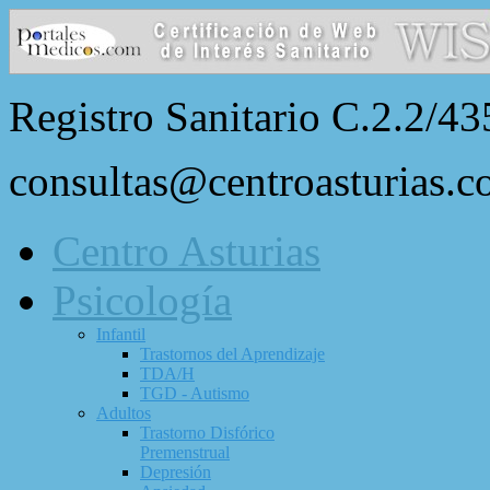
Registro Sanitario C.2.2/43
consultas@centroasturias.
Centro Asturias
Psicología
Infantil
Trastornos del Aprendizaje
TDA/H
TGD - Autismo
Adultos
Trastorno Disfórico
Premenstrual
Depresión