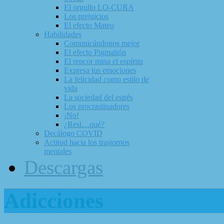
El orgullo LO-CURA
Los prejuicios
El efecto Mateo
Habilidades
Comunicándonos mejor
El efecto Pigmalión
El rencor mina el espíritu
Expresa tus emociones
La felicidad como estilo de
vida
La sociedad del estrés
Los procrastinadores
¡No!
¿Resi…qué?
Decálogo COVID
Actitud hacia los trastornos
mentales
Descargas
Adicciones