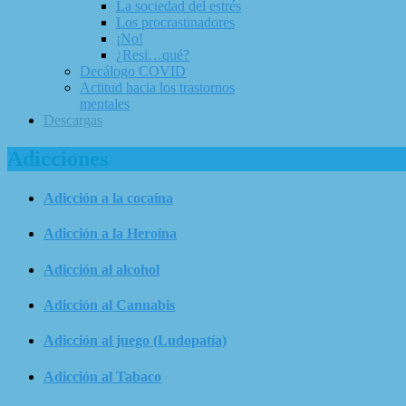
La sociedad del estrés
Los procrastinadores
¡No!
¿Resi…qué?
Decálogo COVID
Actitud hacia los trastornos
mentales
Descargas
Adicciones
Adicción a la cocaína
Adicción a la Heroína
Adicción al alcohol
Adicción al Cannabis
Adicción al juego (Ludopatía)
Adicción al Tabaco