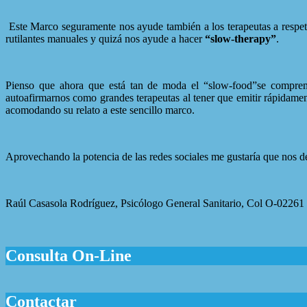
Este Marco seguramente nos ayude también a los terapeutas a respetar
rutilantes manuales y quizá nos ayude a hacer
“slow-therapy”
.
Pienso que ahora que está tan de moda el “slow-food”se comprende
autoafirmarnos como grandes terapeutas al tener que emitir rápidame
acomodando su relato a este sencillo marco.
Aprovechando la potencia de las redes sociales me gustaría que nos dej
Raúl Casasola Rodríguez, Psicólogo General Sanitario, Col O-02261 
Consulta On-Line
Contactar