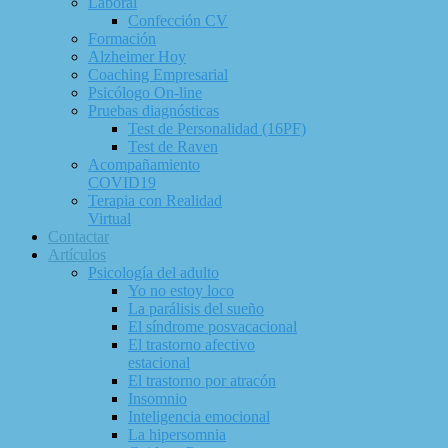
Laboral
Confección CV
Formación
Alzheimer Hoy
Coaching Empresarial
Psicólogo On-line
Pruebas diagnósticas
Test de Personalidad (16PF)
Test de Raven
Acompañamiento
COVID19
Terapia con Realidad
Virtual
Contactar
Artículos
Psicología del adulto
Yo no estoy loco
La parálisis del sueño
El síndrome posvacacional
El trastorno afectivo
estacional
El trastorno por atracón
Insomnio
Inteligencia emocional
La hipersomnia