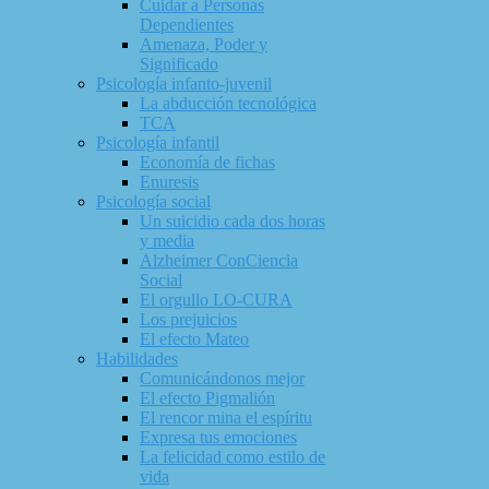
Cuidar a Personas
Dependientes
Amenaza, Poder y
Significado
Psicología infanto-juvenil
La abducción tecnológica
TCA
Psicología infantil
Economía de fichas
Enuresis
Psicología social
Un suicidio cada dos horas
y media
Alzheimer ConCiencia
Social
El orgullo LO-CURA
Los prejuicios
El efecto Mateo
Habilidades
Comunicándonos mejor
El efecto Pigmalión
El rencor mina el espíritu
Expresa tus emociones
La felicidad como estilo de
vida