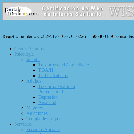
Registro Sanitario C.2.2/4350 | Col. O-02261 | 606400389 | consulta
Centro Asturias
Psicología
Infantil
Trastornos del Aprendizaje
TDA/H
TGD - Autismo
Adultos
Trastorno Disfórico
Premenstrual
Depresión
Ansiedad
Mayores
Adicciones
Terapia de Grupo
Servicios
Servicios Sociales