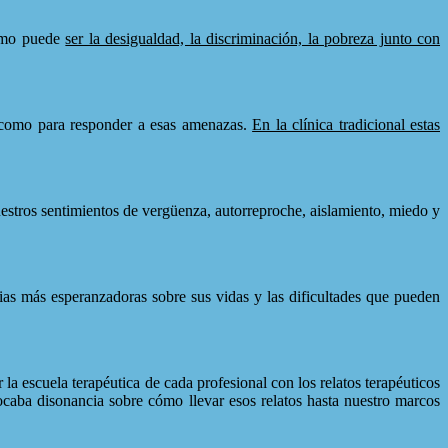
como puede
ser la desigualdad, la discriminación, la pobreza junto con
o como para responder a esas amenazas.
En la clínica tradicional estas
estros sentimientos de vergüenza, autorreproche, aislamiento, miedo y
as más esperanzadoras sobre sus vidas y las dificultades que pueden
 la escuela terapéutica de cada profesional con los relatos terapéuticos
ocaba disonancia sobre cómo llevar esos relatos hasta nuestro marcos