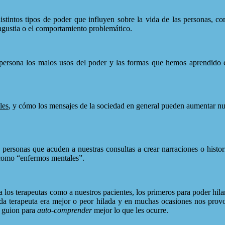
stintos tipos de poder que influyen sobre la vida de las personas, 
ngustia o el comportamiento problemático.
 persona los malos usos del poder y las formas que hemos aprendid
les
, y cómo los mensajes de la sociedad en general pueden aumentar nu
ersonas que acuden a nuestras consultas a crear narraciones o histori
 como “enfermos mentales”.
a los terapeutas como a nuestros pacientes, los primeros para poder hilar
cada terapeuta era mejor o peor hilada y en muchas ocasiones nos prov
o guion para
auto-comprender
mejor lo que les ocurre.