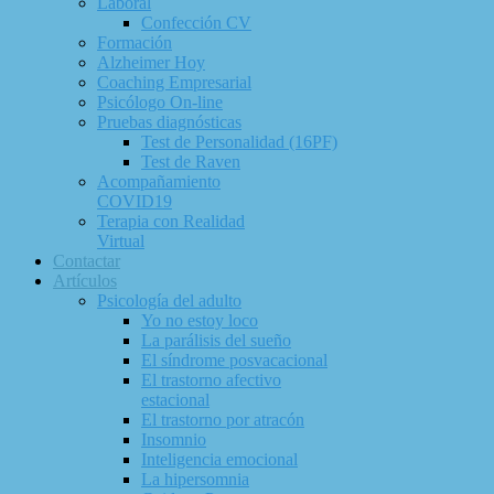
Laboral
Confección CV
Formación
Alzheimer Hoy
Coaching Empresarial
Psicólogo On-line
Pruebas diagnósticas
Test de Personalidad (16PF)
Test de Raven
Acompañamiento
COVID19
Terapia con Realidad
Virtual
Contactar
Artículos
Psicología del adulto
Yo no estoy loco
La parálisis del sueño
El síndrome posvacacional
El trastorno afectivo
estacional
El trastorno por atracón
Insomnio
Inteligencia emocional
La hipersomnia