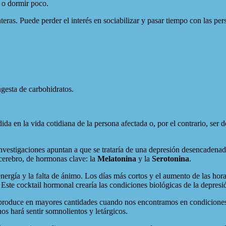
 o dormir poco.
eras. Puede perder el interés en sociabilizar y pasar tiempo con las pe
ngesta de carbohidratos.
a en la vida cotidiana de la persona afectada o, por el contrario, ser 
investigaciones apuntan a que se trataría de una depresión desencadenada
l cerebro, de hormonas clave: la
Melatonina
y la
Serotonina
.
 energía y la falta de ánimo. Los días más cortos y el aumento de las h
Este cocktail hormonal crearía las condiciones biológicas de la depresi
produce en mayores cantidades cuando nos encontramos en condiciones de
os hará sentir somnolientos y letárgicos.