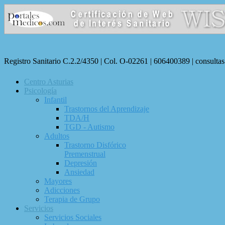
Registro Sanitario C.2.2/4350 | Col. O-02261 | 606400389 | consulta
Centro Asturias
Psicología
Infantil
Trastornos del Aprendizaje
TDA/H
TGD - Autismo
Adultos
Trastorno Disfórico
Premenstrual
Depresión
Ansiedad
Mayores
Adicciones
Terapia de Grupo
Servicios
Servicios Sociales