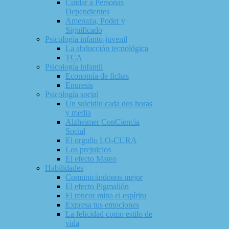
Cuidar a Personas
Dependientes
Amenaza, Poder y
Significado
Psicología infanto-juvenil
La abducción tecnológica
TCA
Psicología infantil
Economía de fichas
Enuresis
Psicología social
Un suicidio cada dos horas
y media
Alzheimer ConCiencia
Social
El orgullo LO-CURA
Los prejuicios
El efecto Mateo
Habilidades
Comunicándonos mejor
El efecto Pigmalión
El rencor mina el espíritu
Expresa tus emociones
La felicidad como estilo de
vida