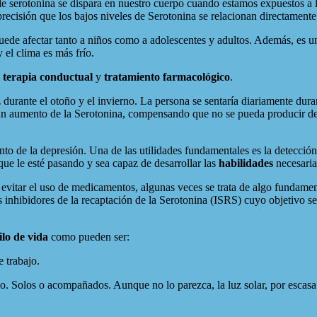
de serotonina se dispara en nuestro cuerpo cuando estamos expuestos a l
recisión que los bajos niveles de Serotonina se relacionan directamente
uede afectar tanto a niños como a adolescentes y adultos. Además, es u
el clima es más frío.
,
terapia conductual
y
tratamiento farmacológico
.
z durante el otoño y el invierno. La persona se sentaría diariamente du
drá un aumento de la Serotonina, compensando que no se pueda producir 
iento de la depresión. Una de las utilidades fundamentales es la detecció
ue le esté pasando y sea capaz de desarrollar las
habilidades
necesaria
vitar el uso de medicamentos, algunas veces se trata de algo fundament
s inhibidores de la recaptación de la Serotonina (ISRS) cuyo objetivo se
ilo de vida
como pueden ser:
 trabajo.
ndo. Solos o acompañados. Aunque no lo parezca, la luz solar, por escas