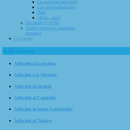
La sociedad del estrés
Los procrastinadores
¡No!
¿Resi…qué?
Decálogo COVID
Actitud hacia los trastornos
mentales
Descargas
Adicciones
Adicción a la cocaína
Adicción a la Heroína
Adicción al alcohol
Adicción al Cannabis
Adicción al juego (Ludopatía)
Adicción al Tabaco