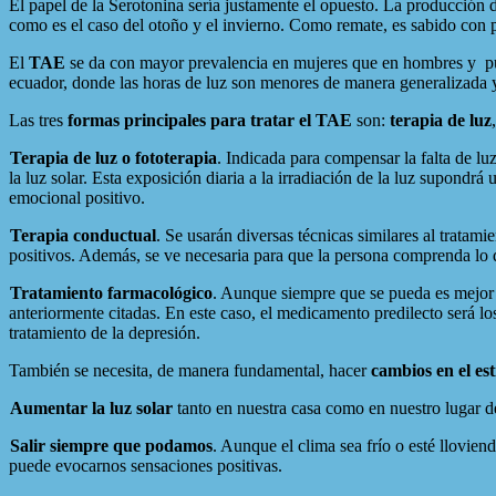
El papel de la Serotonina sería justamente el opuesto. La producción 
como es el caso del otoño y el invierno. Como remate, es sabido con p
El
TAE
se da con mayor prevalencia en mujeres que en hombres y
p
ecuador, donde las horas de luz son menores de manera generalizada y 
Las tres
formas principales para tratar el TAE
son:
terapia de luz
Terapia de luz o fototerapia
. Indicada para compensar la falta de lu
la luz solar. Esta exposición diaria a la irradiación de la luz supon
emocional positivo.
Terapia conductual
. Se usarán diversas técnicas similares al tratam
positivos. Además, se ve necesaria para que la persona comprenda lo q
Tratamiento farmacológico
. Aunque siempre que se pueda es mejor e
anteriormente citadas. En este caso, el medicamento predilecto será lo
tratamiento de la depresión.
También se necesita, de manera fundamental, hacer
cambios en el est
Aumentar la luz solar
tanto en nuestra casa como en nuestro lugar de
Salir siempre que podamos
. Aunque el clima sea frío o esté llovie
puede evocarnos sensaciones positivas.