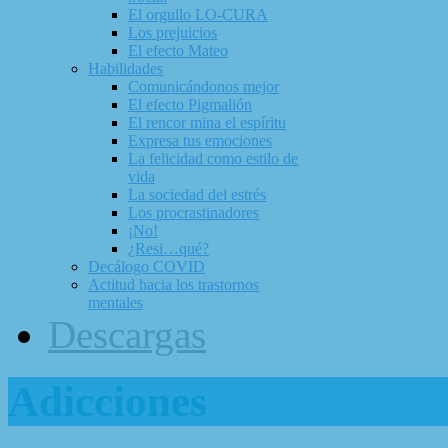
El orgullo LO-CURA
Los prejuicios
El efecto Mateo
Habilidades
Comunicándonos mejor
El efecto Pigmalión
El rencor mina el espíritu
Expresa tus emociones
La felicidad como estilo de
vida
La sociedad del estrés
Los procrastinadores
¡No!
¿Resi…qué?
Decálogo COVID
Actitud hacia los trastornos
mentales
Descargas
Adicciones