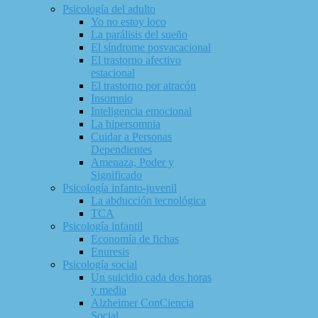
Psicología del adulto
Yo no estoy loco
La parálisis del sueño
El síndrome posvacacional
El trastorno afectivo
estacional
El trastorno por atracón
Insomnio
Inteligencia emocional
La hipersomnia
Cuidar a Personas
Dependientes
Amenaza, Poder y
Significado
Psicología infanto-juvenil
La abducción tecnológica
TCA
Psicología infantil
Economía de fichas
Enuresis
Psicología social
Un suicidio cada dos horas
y media
Alzheimer ConCiencia
Social