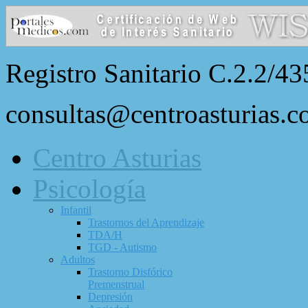
Registro Sanitario C.2.2/43
consultas@centroasturias.
Centro Asturias
Psicología
Infantil
Trastornos del Aprendizaje
TDA/H
TGD - Autismo
Adultos
Trastorno Disfórico
Premenstrual
Depresión