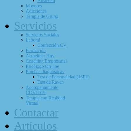
Ansiedad
Mayores
Adicciones
Terapia de Grupo
Servicios
Servicios Sociales
Laboral
Confección CV
Formación
Alzheimer Hoy
Coaching Empresarial
Psicólogo On-line
Pruebas diagnósticas
Test de Personalidad (16PF)
Test de Raven
Acompañamiento
COVID19
Terapia con Realidad
Virtual
Contactar
Artículos