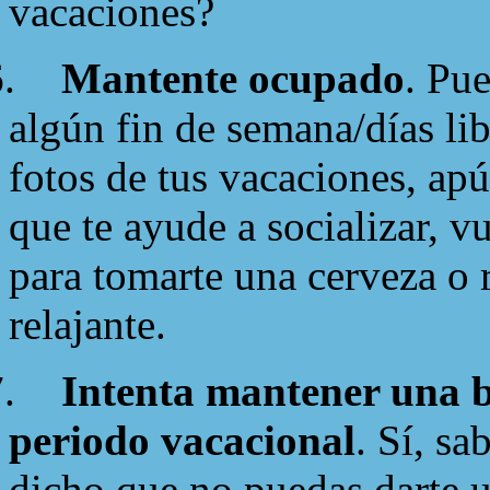
vacaciones?
.
Mantente ocupado
. Pu
algún fin de semana/días li
fotos de tus vacaciones, apú
que te ayude a socializar, 
para tomarte una cerveza o 
relajante.
.
Intenta mantener una b
periodo vacacional
. Sí, sa
dicho que no puedas darte u