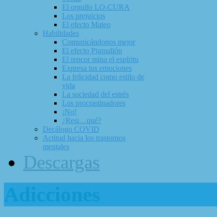
El orgullo LO-CURA
Los prejuicios
El efecto Mateo
Habilidades
Comunicándonos mejor
El efecto Pigmalión
El rencor mina el espíritu
Expresa tus emociones
La felicidad como estilo de
vida
La sociedad del estrés
Los procrastinadores
¡No!
¿Resi…qué?
Decálogo COVID
Actitud hacia los trastornos
mentales
Descargas
Adicciones