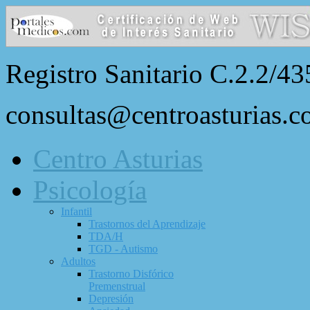
Registro Sanitario C.2.2/43
consultas@centroasturias.
Centro Asturias
Psicología
Infantil
Trastornos del Aprendizaje
TDA/H
TGD - Autismo
Adultos
Trastorno Disfórico
Premenstrual
Depresión