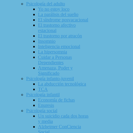
Psicología del adulto
Yo no estoy loco
La parálisis del sueño
El síndrome posvacacional
El trastorno afectivo
estacional
El trastorno por atracón
Insomnio
Inteligencia emocional
La hipersomnia
Cuidar a Personas
Dependientes
Amenaza, Poder y
Significado
Psicología infanto-juvenil
La abducción tecnológica
TCA
Psicología infantil
Economía de fichas
Enuresis
Psicología social
Un suicidio cada dos horas
y media
Alzheimer ConCiencia
Social