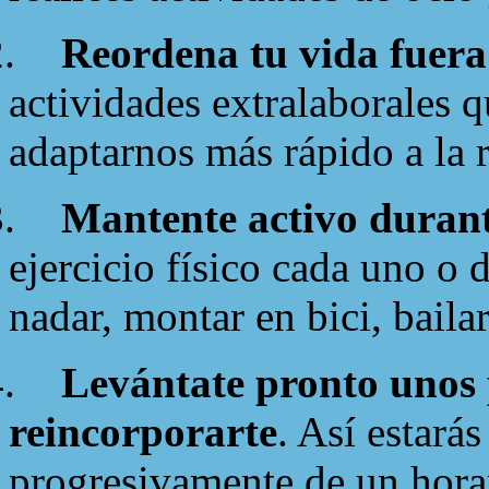
.
Reordena tu vida fuera
actividades extralaborales 
adaptarnos más rápido a la ru
.
Mantente activo durant
ejercicio físico cada uno o d
nadar, montar en bici, bailar
.
Levántate pronto unos 
reincorporarte
. Así estará
progresivamente de un horar