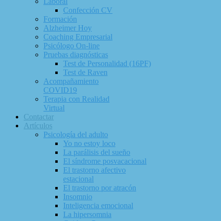
Laboral
Confección CV
Formación
Alzheimer Hoy
Coaching Empresarial
Psicólogo On-line
Pruebas diagnósticas
Test de Personalidad (16PF)
Test de Raven
Acompañamiento
COVID19
Terapia con Realidad
Virtual
Contactar
Artículos
Psicología del adulto
Yo no estoy loco
La parálisis del sueño
El síndrome posvacacional
El trastorno afectivo
estacional
El trastorno por atracón
Insomnio
Inteligencia emocional
La hipersomnia