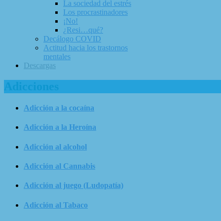
La sociedad del estrés
Los procrastinadores
¡No!
¿Resi…qué?
Decálogo COVID
Actitud hacia los trastornos
mentales
Descargas
Adicciones
Adicción a la cocaína
Adicción a la Heroína
Adicción al alcohol
Adicción al Cannabis
Adicción al juego (Ludopatía)
Adicción al Tabaco