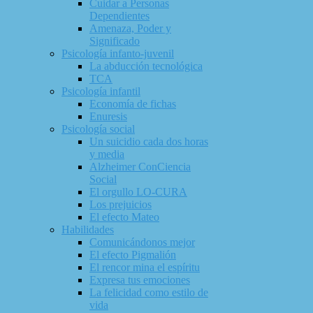
Cuidar a Personas
Dependientes
Amenaza, Poder y
Significado
Psicología infanto-juvenil
La abducción tecnológica
TCA
Psicología infantil
Economía de fichas
Enuresis
Psicología social
Un suicidio cada dos horas
y media
Alzheimer ConCiencia
Social
El orgullo LO-CURA
Los prejuicios
El efecto Mateo
Habilidades
Comunicándonos mejor
El efecto Pigmalión
El rencor mina el espíritu
Expresa tus emociones
La felicidad como estilo de
vida