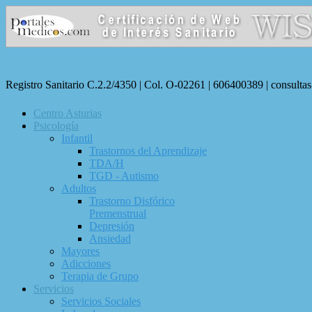
Registro Sanitario C.2.2/4350 | Col. O-02261 | 606400389 | consulta
Centro Asturias
Psicología
Infantil
Trastornos del Aprendizaje
TDA/H
TGD - Autismo
Adultos
Trastorno Disfórico
Premenstrual
Depresión
Ansiedad
Mayores
Adicciones
Terapia de Grupo
Servicios
Servicios Sociales