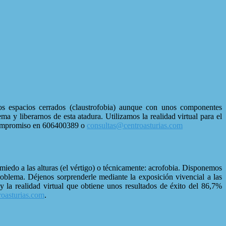
os espacios cerrados (claustrofobia) aunque con unos componentes
 y liberarnos de esta atadura. Utilizamos la realidad virtual para el
n compromiso en 606400389 o
consultas@centroasturias.com
miedo a las alturas (el vértigo) o técnicamente: acrofobia. Disponemos
roblema. Déjenos sorprenderle mediante la exposición vivencial a las
 y la realidad virtual que obtiene unos resultados de éxito del 86,7%
oasturias.com
.