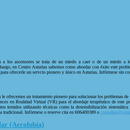
a a los ascensores se trata de un miedo a caer o de un miedo a l
mbargo, en Centro Asturias sabemos como abordar con éxito este problema
ía para ofrecerle un servcio pionero y único en Asturias. Infórmese si
 le ofrecemos un tratamiento pionero para solucionar los problemas de 
ances en Realidad Virtual (VR) para el abordaje terapéutico de este p
tos temidos utilizando técnicas como la desensibilización sistemática
pia tradicional. Infórmese o reserve cita en 606400389 o
consultas@centr
lar (Aerofobia)