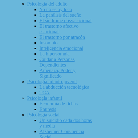
Psicología del adulto
Yo no estoy loco
La parálisis del sueño
El síndrome posvacacional
El trastorno afectivo
estacional
El trastorno por atracón
Insomnio
Inteligencia emocional
La hipersomnia
Cuidar a Personas
Dependientes
Amenaza, Poder y
Significado
Psicología infanto-juvenil
La abducción tecnológica
TCA
Psicología infantil
Economía de fichas
Enuresis
Psicología social
Un suicidio cada dos horas
y media
Alzheimer ConCiencia
Social