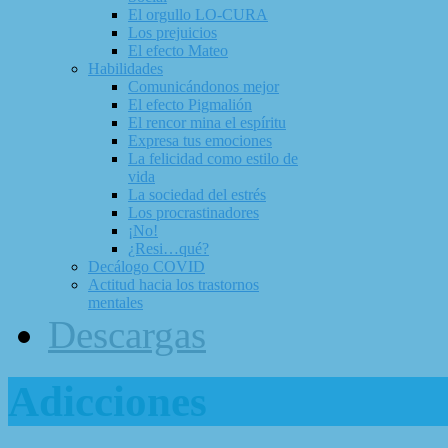
El orgullo LO-CURA
Los prejuicios
El efecto Mateo
Habilidades
Comunicándonos mejor
El efecto Pigmalión
El rencor mina el espíritu
Expresa tus emociones
La felicidad como estilo de
vida
La sociedad del estrés
Los procrastinadores
¡No!
¿Resi…qué?
Decálogo COVID
Actitud hacia los trastornos
mentales
Descargas
Adicciones