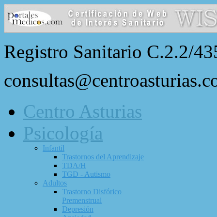
Registro Sanitario C.2.2/43
consultas@centroasturias.
Centro Asturias
Psicología
Infantil
Trastornos del Aprendizaje
TDA/H
TGD - Autismo
Adultos
Trastorno Disfórico
Premenstrual
Depresión