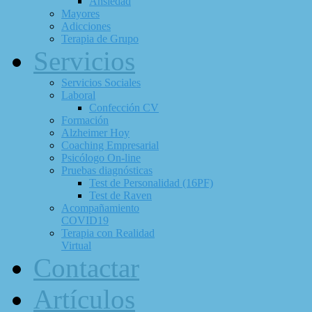
Ansiedad
Mayores
Adicciones
Terapia de Grupo
Servicios
Servicios Sociales
Laboral
Confección CV
Formación
Alzheimer Hoy
Coaching Empresarial
Psicólogo On-line
Pruebas diagnósticas
Test de Personalidad (16PF)
Test de Raven
Acompañamiento
COVID19
Terapia con Realidad
Virtual
Contactar
Artículos