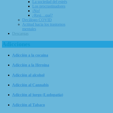
La sociedad del estrés
Los procrastinadores
¡No!
¿Resi…qué?
Decálogo COVID
Actitud hacia los trastornos
mentales
Descargas
Adicciones
Adicción a la cocaína
Adicción a la Heroína
Adicción al alcohol
Adicción al Cannabis
Adicción al juego (Ludopatía)
Adicción al Tabaco