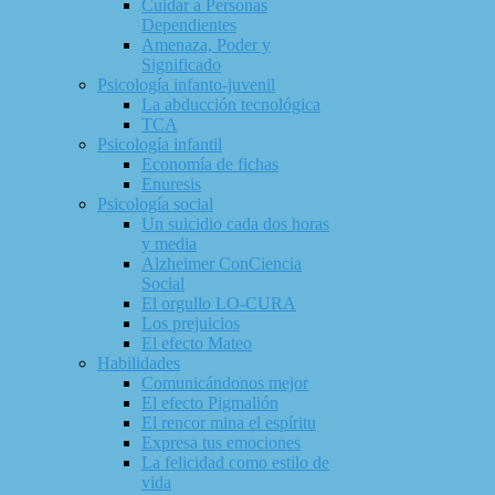
Cuidar a Personas
Dependientes
Amenaza, Poder y
Significado
Psicología infanto-juvenil
La abducción tecnológica
TCA
Psicología infantil
Economía de fichas
Enuresis
Psicología social
Un suicidio cada dos horas
y media
Alzheimer ConCiencia
Social
El orgullo LO-CURA
Los prejuicios
El efecto Mateo
Habilidades
Comunicándonos mejor
El efecto Pigmalión
El rencor mina el espíritu
Expresa tus emociones
La felicidad como estilo de
vida