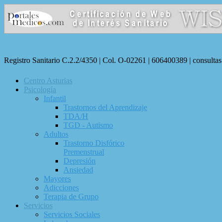
Registro Sanitario C.2.2/4350 | Col. O-02261 | 606400389 | consulta
Centro Asturias
Psicología
Infantil
Trastornos del Aprendizaje
TDA/H
TGD - Autismo
Adultos
Trastorno Disfórico
Premenstrual
Depresión
Ansiedad
Mayores
Adicciones
Terapia de Grupo
Servicios
Servicios Sociales