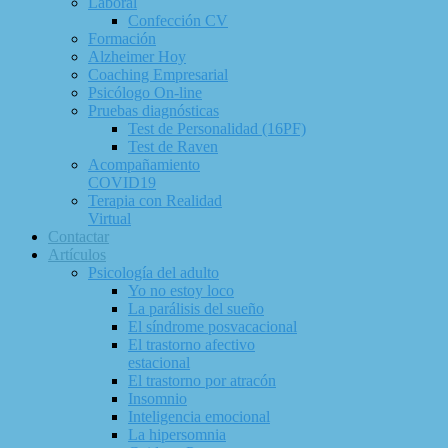
Laboral
Confección CV
Formación
Alzheimer Hoy
Coaching Empresarial
Psicólogo On-line
Pruebas diagnósticas
Test de Personalidad (16PF)
Test de Raven
Acompañamiento
COVID19
Terapia con Realidad
Virtual
Contactar
Artículos
Psicología del adulto
Yo no estoy loco
La parálisis del sueño
El síndrome posvacacional
El trastorno afectivo
estacional
El trastorno por atracón
Insomnio
Inteligencia emocional
La hipersomnia